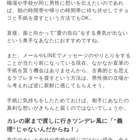
職場や学校が同じ男性に想いを伝えたいのであれ
ば、朝の時間帯や帰りの時間帯に待ち伏せしてチョ
コと手紙を渡すという方法でもOK。
直接、面と向かって"愛の告白"をする勇気が出ない
という奥手なあなたにおすすめですね。
また、メールやLINEでメッセージのやりとりをする
ことが当たり前になっている現在、なかなか直筆の
手紙を貰う機会はありませんから、古典的とも思え
るラブレターを渡すという方法は、男性側の立場か
ら考えれば逆に新鮮に感じてもらえそう。
手紙に気持ちをしたためておけば、相手にあなたの
真剣な想いがきちんと届くのではないでしょうか。
カレの家まで渡しに行きツンデレ風に「"義
理"じゃないんだからね！」
意中のカレと会社や学校が同じではない場合、会う