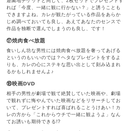
遊園地チケットと同じく、2枚セットでプレゼントす
れば「今度、一緒に観に行かない？」と誘うことも
できますよね。カレが観たがっている作品をあらか
じめ調べておいても良し、あえてあなたのセンスで
作品を独断で選んでしまうのも良し、です！
⑰焼肉食べ放題
食いしん坊な男性には焼肉食べ放題を奢ってあげる
というのもいいのでは？ヘタなプレゼントをするよ
りも、カレの心にステキな思い出として刻み込まれ
るかもしれませんよ♪
⑱映画DVD
相手の男性が劇場で観て絶賛していた映画や、劇場
で観れずに悔やんでいた映画などをリサーチしてお
いて、プレゼントすれば喜ばれることうけあい！カ
レの方から「これからウチで一緒に観ようよ」なん
てお誘いも期待できる!?