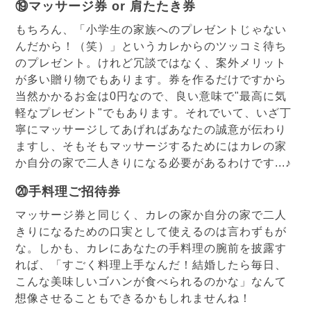
⑲マッサージ券 or 肩たたき券
もちろん、「小学生の家族へのプレゼントじゃない
んだから！（笑）」というカレからのツッコミ待ち
のプレゼント。けれど冗談ではなく、案外メリット
が多い贈り物でもあります。券を作るだけですから
当然かかるお金は0円なので、良い意味で"最高に気
軽なプレゼント"でもあります。それでいて、いざ丁
寧にマッサージしてあげればあなたの誠意が伝わり
ますし、そもそもマッサージするためにはカレの家
か自分の家で二人きりになる必要があるわけです...♪
⑳手料理ご招待券
マッサージ券と同じく、カレの家か自分の家で二人
きりになるための口実として使えるのは言わずもが
な。しかも、カレにあなたの手料理の腕前を披露す
れば、「すごく料理上手なんだ！結婚したら毎日、
こんな美味しいゴハンが食べられるのかな」なんて
想像させることもできるかもしれませんね！