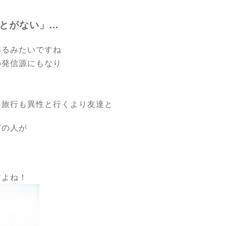
がない」...
いるみたいですね
の発信源にもなり
、旅行も異性と行くより友達と
どの人が
すよね！