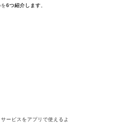
のを
6つ紹介します
。
じサービスをアプリで使えるよ