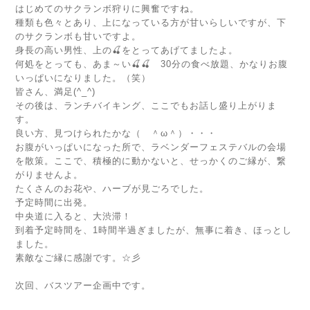
はじめてのサクランボ狩りに興奮ですね。
種類も色々とあり、上になっている方が甘いらしいですが、下
のサクランボも甘いですよ。
身長の高い男性、上の🍒をとってあげてましたよ。
何処をとっても、あま～い🍒🍒 30分の食べ放題、かなりお腹
いっぱいになりました。（笑）
皆さん、満足(^_^)
その後は、ランチバイキング、ここでもお話し盛り上がりま
す。
良い方、見つけられたかな（ ＾ω＾）・・・
お腹がいっぱいになった所で、ラベンダーフェステバルの会場
を散策。ここで、積極的に動かないと、せっかくのご縁が、繋
がりませんよ。
たくさんのお花や、ハーブが見ごろでした。
予定時間に出発。
中央道に入ると、大渋滞！
到着予定時間を、1時間半過ぎましたが、無事に着き、ほっとし
ました。
素敵なご縁に感謝です。☆彡
次回、バスツアー企画中です。