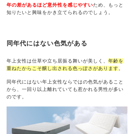
年の差があるほど意外性を感じやすい
ため、もっと
知りたいと興味をかき立てられるのでしょう。
同年代にはない色気がある
年上女性は仕草や立ち居振る舞いが美しく、
年齢を
重ねたからこそ醸し出される色っぽさがあります
。
同年代にはない年上女性ならではの色気があること
から、一回り以上離れていても惹かれる男性が多い
のです。