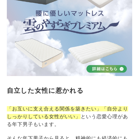
自立した女性に惹かれる
「お互いに支え合える関係を築きたい」「自分より
しっかりしている女性がいい」
という恋愛心理があ
る年下男子もいます。
そんな年下男子から見ると、精神的にも経済的にも