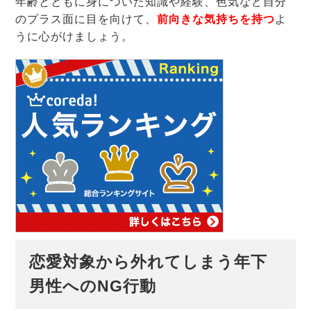
年齢とともに身についた知識や経験、色気など自分
のプラス面に目を向けて、
前向きな気持ちを持つ
よ
うに心がけましょう。
恋愛対象から外れてしまう年下
男性へのNG行動