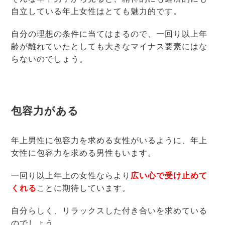
自立している年上女性はとても魅力的です。
自分の理想の条件に当てはまるので、一回り以上年
齢が離れていたとしても大きなマイナス要素にはな
らないのでしょう。
包容力がある
年上男性に包容力を求める女性がいるように、年上
女性に包容力を求める男性もいます。
一回り以上年上の女性ならより
広い心で受け止めて
くれる
ことに期待しています。
自分らしく、
リラックスした付き合いを求めている
のでしょう。