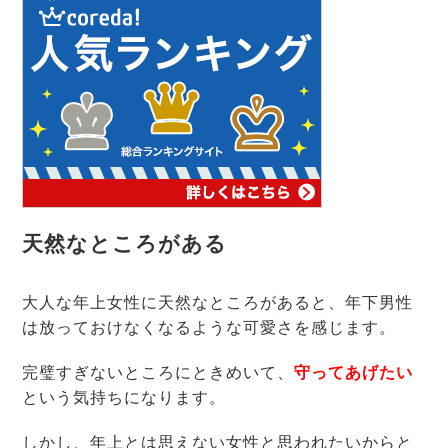
天然なところがある
大人な年上女性に天然なところがあると、年下男性
は放っておけなくなるような可愛さを感じます。
完璧すぎないところにときめいて、
守ってあげたい
という気持ちになります。
しかし、年上とは思えない女性と思われたいからと