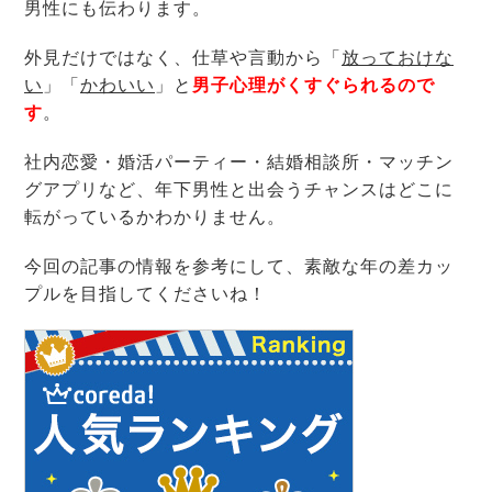
男性にも伝わります。
外見だけではなく、仕草や言動から「
放っておけな
い
」「
かわいい
」と
男子心理がくすぐられるので
す
。
社内恋愛・婚活パーティー・結婚相談所・マッチン
グアプリなど、年下男性と出会うチャンスはどこに
転がっているかわかりません。
今回の記事の情報を参考にして、素敵な年の差カッ
プルを目指してくださいね！