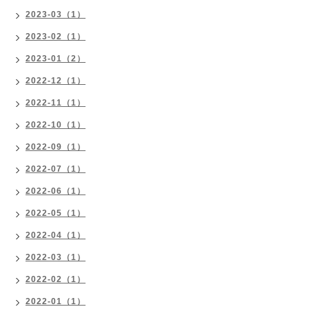
2023-03（1）
2023-02（1）
2023-01（2）
2022-12（1）
2022-11（1）
2022-10（1）
2022-09（1）
2022-07（1）
2022-06（1）
2022-05（1）
2022-04（1）
2022-03（1）
2022-02（1）
2022-01（1）