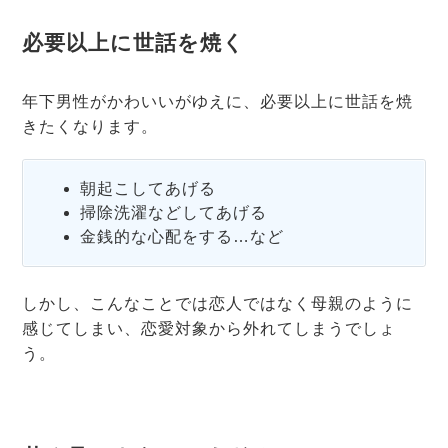
必要以上に世話を焼く
年下男性がかわいいがゆえに、必要以上に世話を焼
きたくなります。
朝起こしてあげる
掃除洗濯などしてあげる
金銭的な心配をする…など
しかし、こんなことでは恋人ではなく母親のように
感じてしまい、恋愛対象から外れてしまうでしょ
う。