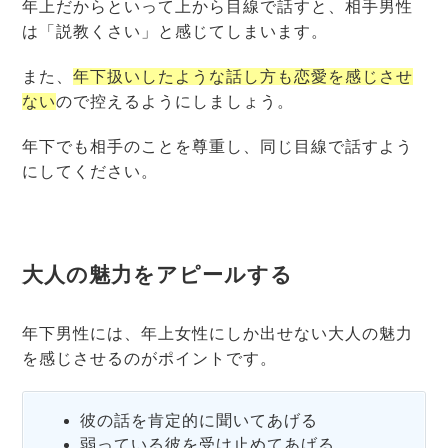
年上だからといって上から目線で話すと、相手男性
は「説教くさい」と感じてしまいます。
また、
年下扱いしたような話し方も恋愛を感じさせ
ない
ので控えるようにしましょう。
年下でも相手のことを尊重し、同じ目線で話すよう
にしてください。
大人の魅力をアピールする
年下男性には、年上女性にしか出せない大人の魅力
を感じさせるのがポイントです。
彼の話を肯定的に聞いてあげる
弱っている彼を受け止めてあげる