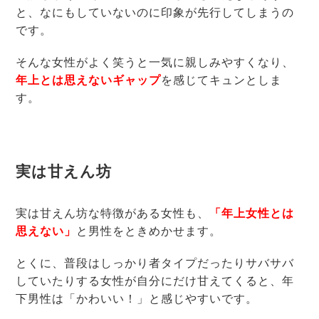
と、なにもしていないのに印象が先行してしまうの
です。
そんな女性がよく笑うと一気に親しみやすくなり、
年上とは思えないギャップ
を感じてキュンとしま
す。
実は甘えん坊
実は甘えん坊な特徴がある女性も、
「年上女性とは
思えない」
と男性をときめかせます。
とくに、普段はしっかり者タイプだったりサバサバ
していたりする女性が自分にだけ甘えてくると、年
下男性は「かわいい！」と感じやすいです。