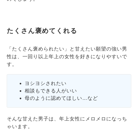
たくさん褒めてくれる
「たくさん褒められたい」と甘えたい願望の強い男
性は、一回り以上年上の女性を好きになりやすいで
す。
ヨシヨシされたい
相談もできる人がいい
母のように認めてほしい…など
そんな甘えた男子は、年上女性にメロメロになっち
ゃいます。