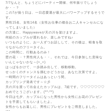
7/7なんと、ちょうどにパーティー開催、何年振りでしょう
か・・？
この7が揃う日は、一日恋愛運が最大にパワーアップするそうで
す。
男性15名、女性14名（女性お仕事の都合お二人キャンセルにな
ってしまいました）
の方達に、Happywaveが天の川を架けますよ。
何組のカップルが渡れるか、楽しみですね♪
いつものように、お一人ずつお話しして、その後は、軽食を取
りながらのフリータイム。
この時間に、行動あるのみ！
壁の花・・？男性何人も・・。それでは、今日参加した意味な
いんじゃないかな～(>_<)
はっぱをかけて、一歩踏み出して、移動移動。
せっかくのチャンスを掴むかどうかは、あなた次第ですよ。
一時間のフリータイムはあっという間。
カップリング発表です～☆彡
天の川を渡って出会えたカップルは、7組です。♡♡♡♡♡♡♡
おめでとうございます。(*^-^*)
今日は七夕、カップルになった男性から女性にお花のプレゼン
トを手渡してもらいましたよ。
女性からもお返しに、男性にプレゼントをご用意しました。